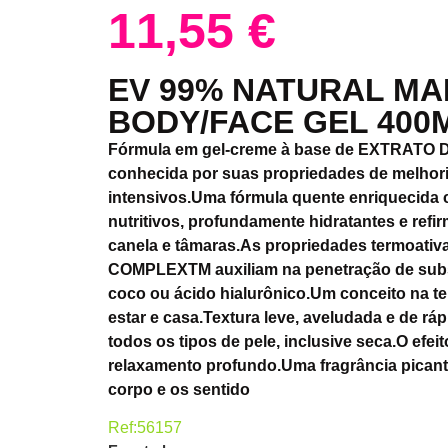
11,55
€
EV 99% NATURAL M
BODY/FACE GEL 400
Fórmula em gel-creme à base de EXTRAT
conhecida por suas propriedades de melhor
intensivos.Uma fórmula quente enriquecida c
nutritivos, profundamente hidratantes e refi
canela e tâmaras.As propriedades termoativ
COMPLEXTM auxiliam na penetração de subs
coco ou ácido hialurônico.Um conceito na te
estar e casa.Textura leve, aveludada e de ráp
todos os tipos de pele, inclusive seca.O efe
relaxamento profundo.Uma fragrância picant
corpo e os sentido
Ref:56157