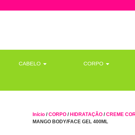
CABELO
CORPO
Início
/
CORPO
/
HIDRATAÇÃO
/
CREME CO
MANGO BODY/FACE GEL 400ML