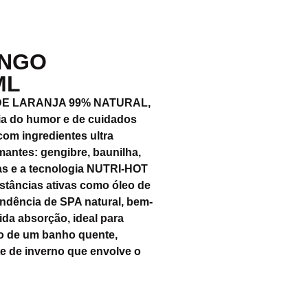
ANGO
ML
O DE LARANJA 99% NATURAL,
ia do humor e de cuidados
om ingredientes ultra
rmantes: gengibre, baunilha,
as e a tecnologia NUTRI-HOT
tâncias ativas como óleo de
ndência de SPA natural, bem-
ida absorção, ideal para
ito de um banho quente,
e de inverno que envolve o