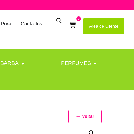
0
 Pura
Contactos
Área de Cliente
BARBA
PERFUMES
Voltar