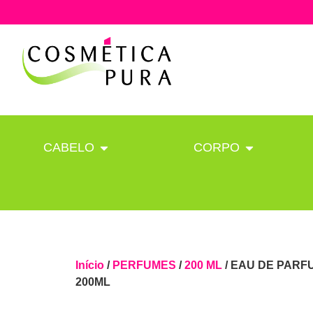
CABELO
CORPO
Início
/
PERFUMES
/
200 ML
/ EAU DE PARF
200ML