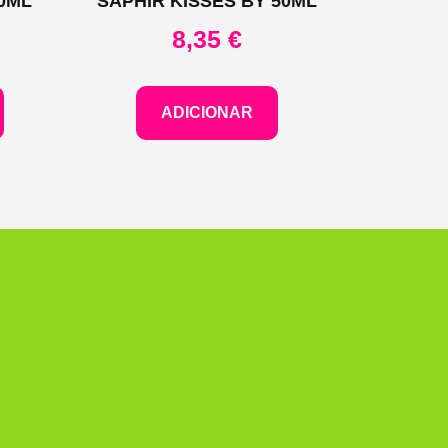
00ML
SAPHIR KISSES BY 50ML
8,35
€
ADICIONAR