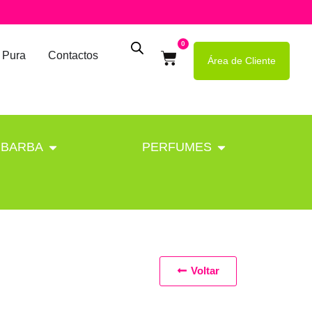
0
 Pura
Contactos
Área de Cliente
BARBA
PERFUMES
Voltar