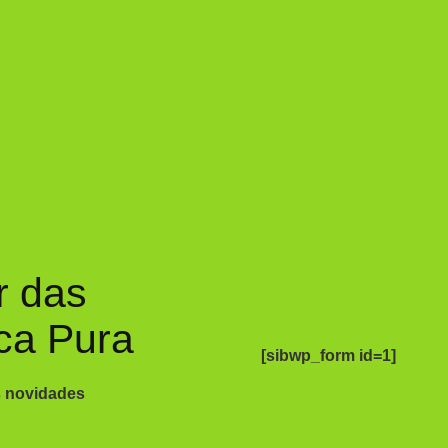
r das
ca Pura
[sibwp_form id=1]
s novidades