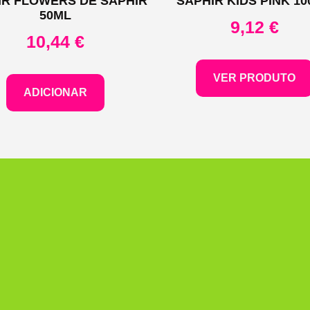
IR FLOWERS DE SAPHIR
SAPHIR KIDS PINK 1
50ML
9,12
€
10,44
€
VER PRODUTO
ADICIONAR