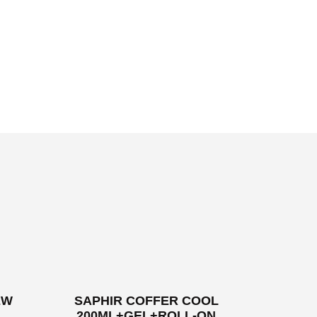
EW
SAPHIR COFFER COOL
200ML+GEL+ROLL-ON