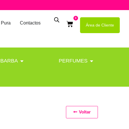
0
 Pura
Contactos
Área de Cliente
BARBA
PERFUMES
Voltar