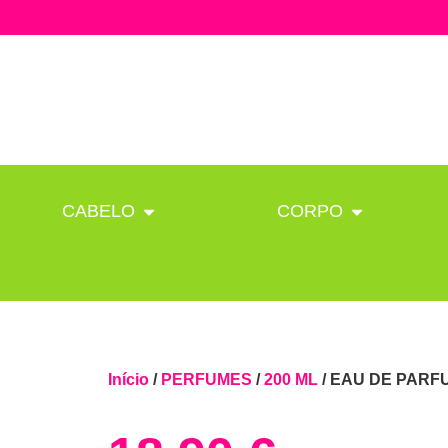
CABELO
CORPO
Início
/
PERFUMES
/
200 ML
/ EAU DE PARF