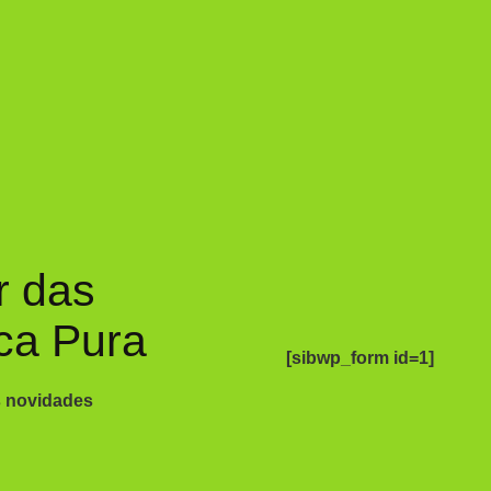
r das
ca Pura
[sibwp_form id=1]
s novidades