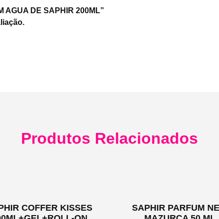
FUM AGUA DE SAPHIR 200ML”
liação.
Produtos Relacionados
PHIR COFFER KISSES
SAPHIR PARFUM N
00ML+GEL+ROLL-ON
MAZURCA 50 ML