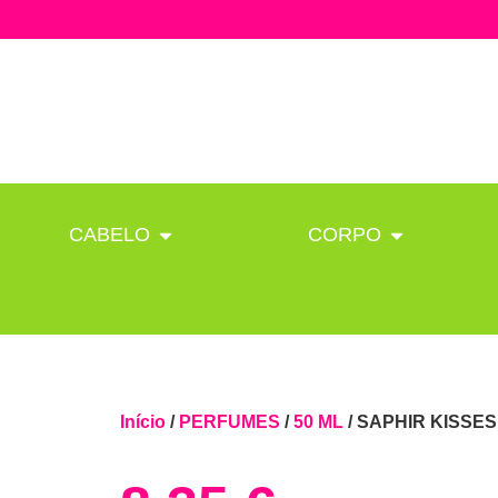
CABELO
CORPO
Início
/
PERFUMES
/
50 ML
/ SAPHIR KISSES