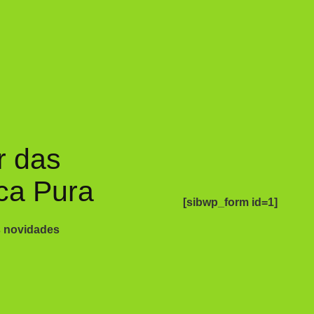
r das
ca Pura
[sibwp_form id=1]
s novidades