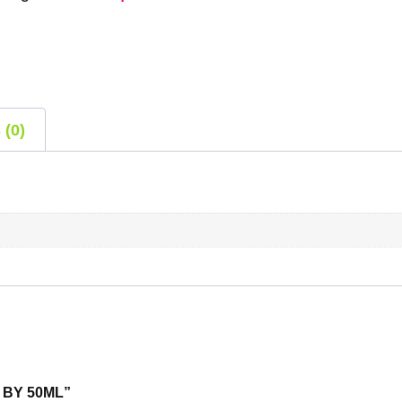
 (0)
S BY 50ML”