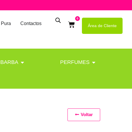
0
 Pura
Contactos
Área de Cliente
BARBA
PERFUMES
Voltar