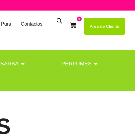
0
 Pura
Contactos
Área de Cliente
BARBA
PERFUMES
S