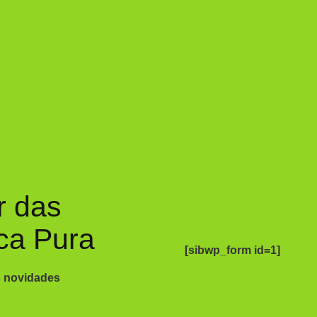
r das
ca Pura
[sibwp_form id=1]
s novidades