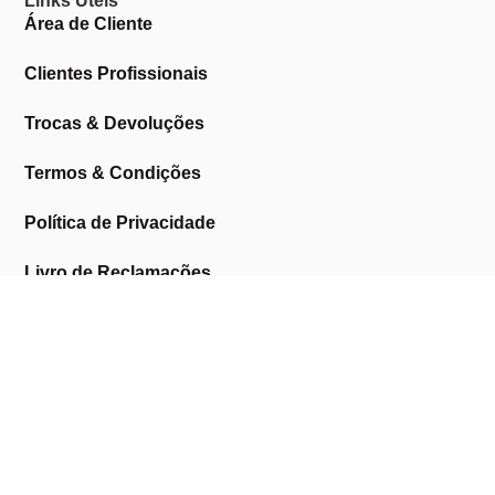
Links Úteis
Área de Cliente
Clientes Profissionais
Trocas & Devoluções
Termos & Condições
Política de Privacidade
Livro de Reclamações
Marcas
AMERICAN CREW
ANDREIA PROFESSIONAL
ASTRA
BARUFFALDI
BEAUTY IMAGE
BIFULL
BLACK
BROAER
DERMACÉLSIA
DESICIDE & CLIPPER
DOLL
EMMEBI
EUDERMIN
EUROSTIL
EVELINE