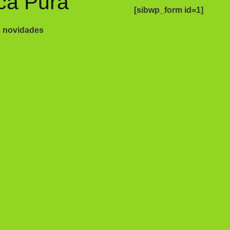
ca Pura
[sibwp_form id=1]
s novidades