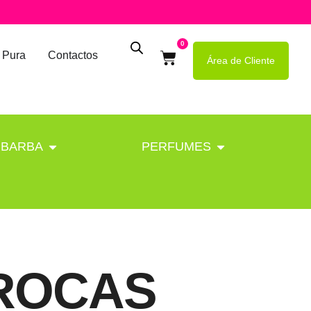
0
 Pura
Contactos
Área de Cliente
BARBA
PERFUMES
BROCAS