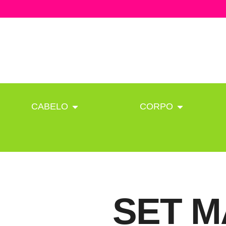
CABELO
CORPO
SET M