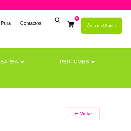
0
 Pura
Contactos
Área de Cliente
BARBA
PERFUMES
Voltar