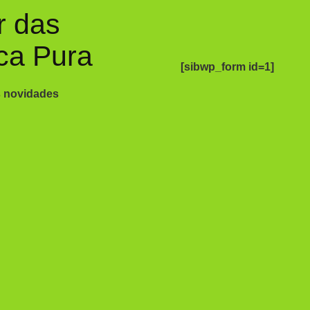
r das
ca Pura
[sibwp_form id=1]
s novidades