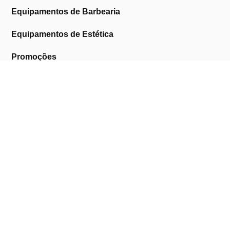
Equipamentos de Barbearia
Equipamentos de Estética
Promoções
A Cosmética Pura
Sobre Nós
Contactos
Links Úteis
Área de Cliente
Clientes Profissionais
Trocas & Devoluções