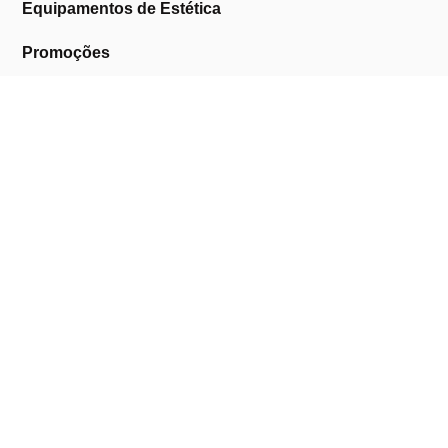
Equipamentos de Estética
Promoções
A Cosmética Pura
Sobre Nós
Contactos
Links Úteis
Área de Cliente
Clientes Profissionais
Trocas & Devoluções
Termos & Condições