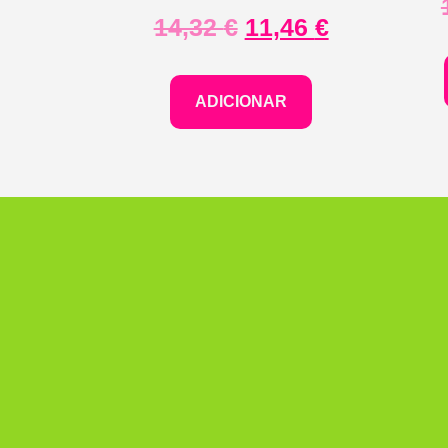
14,32
€
11,46
€
ADICIONAR