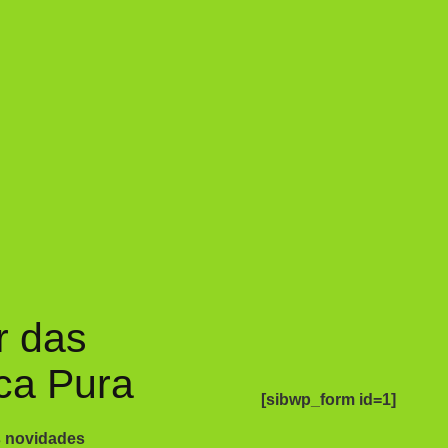
r das
ca Pura
[sibwp_form id=1]
s novidades