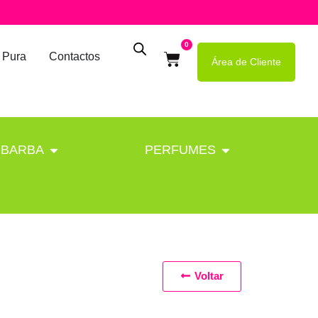
0
 Pura
Contactos
Área de Cliente
BARBA
PERFUMES
Voltar