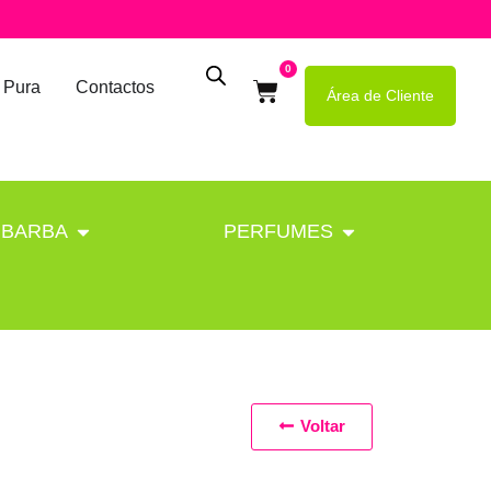
0
 Pura
Contactos
Área de Cliente
BARBA
PERFUMES
Voltar