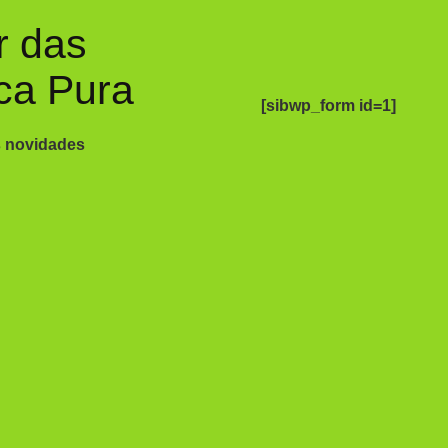
r das
ca Pura
[sibwp_form id=1]
s novidades