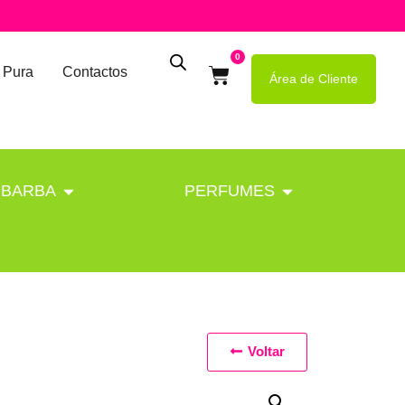
0
 Pura
Contactos
Área de Cliente
BARBA
PERFUMES
Voltar