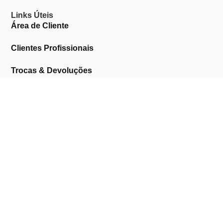
Links Úteis
Área de Cliente
Clientes Profissionais
Trocas & Devoluções
Termos & Condições
Política de Privacidade
Livro de Reclamações
Marcas
AMERICAN CREW
ANDREIA PROFESSIONAL
ASTRA
BARUFFALDI
BEAUTY IMAGE
BIFULL
BLACK
BROAER
DERMACÉLSIA
DESICIDE & CLIPPER
DOLL
EMMEBI