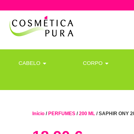
CABELO
CORPO
Início
/
PERFUMES
/
200 ML
/ SAPHIR ONY 2