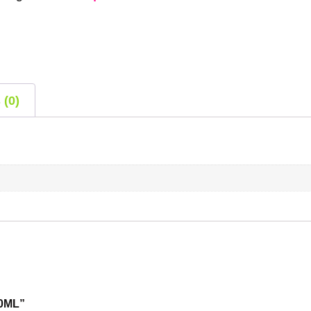
 (0)
00ML”