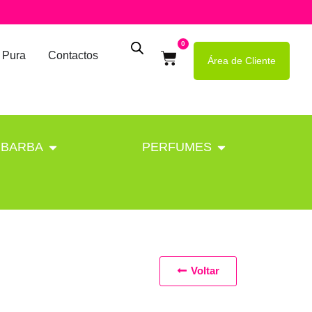
0
 Pura
Contactos
Área de Cliente
BARBA
PERFUMES
Voltar