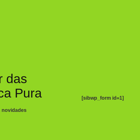
r das
ca Pura
[sibwp_form id=1]
s novidades