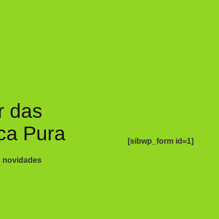
r das
ca Pura
[sibwp_form id=1]
s novidades