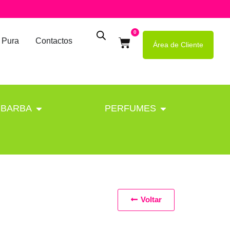
0
 Pura
Contactos
Área de Cliente
BARBA
PERFUMES
Voltar