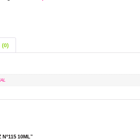
 (0)
AL
Z Nº115 10ML”