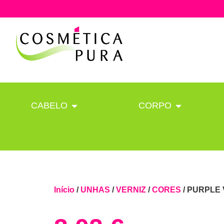
CABELO
CORPO
Início
/
UNHAS
/
VERNIZ
/
CORES
/ PURPLE 