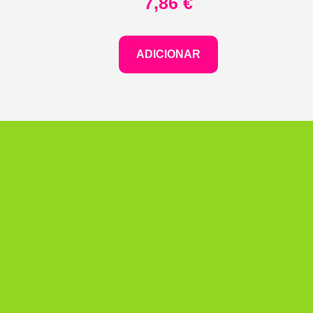
7,86
€
ADICIONAR