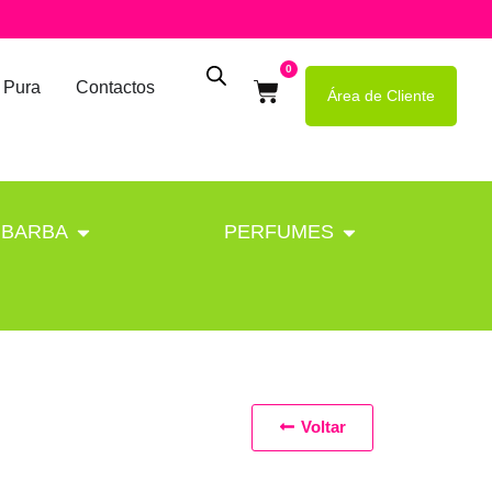
0
 Pura
Contactos
Área de Cliente
BARBA
PERFUMES
Voltar