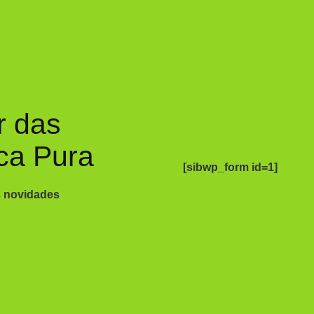
r das
ca Pura
[sibwp_form id=1]
s novidades