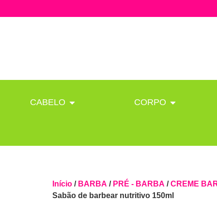
CABELO
CORPO
Início
/
BARBA
/
PRÉ - BARBA
/
CREME BA
Sabão de barbear nutritivo 150ml