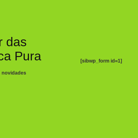
r das
ca Pura
[sibwp_form id=1]
s novidades