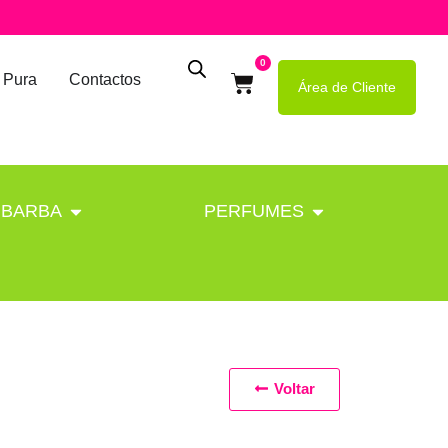
0
 Pura
Contactos
Área de Cliente
BARBA
PERFUMES
Voltar