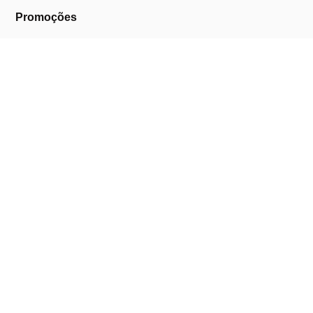
Promoções
A Cosmética Pura
Sobre Nós
Contactos
Links Úteis
Área de Cliente
Clientes Profissionais
Trocas & Devoluções
Termos & Condições
Política de Privacidade