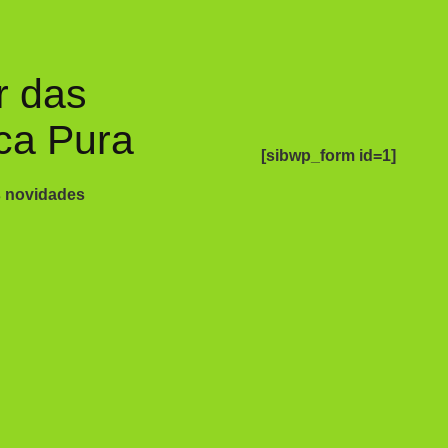
r das
ca Pura
[sibwp_form id=1]
s novidades