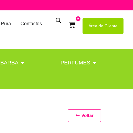
0
 Pura
Contactos
Área de Cliente
BARBA
PERFUMES
Voltar