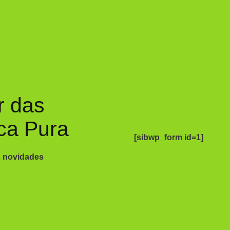
r das
ca Pura
[sibwp_form id=1]
s novidades