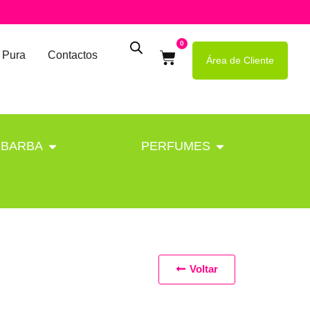
0
 Pura
Contactos
Área de Cliente
BARBA
PERFUMES
Voltar