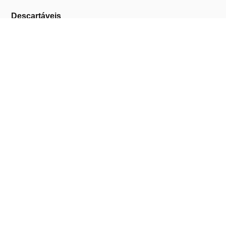
Descartáveis
Equipamentos de Barbearia
Equipamentos de Estética
Promoções
A Cosmética Pura
Sobre Nós
Contactos
Links Úteis
Área de Cliente
Clientes Profissionais