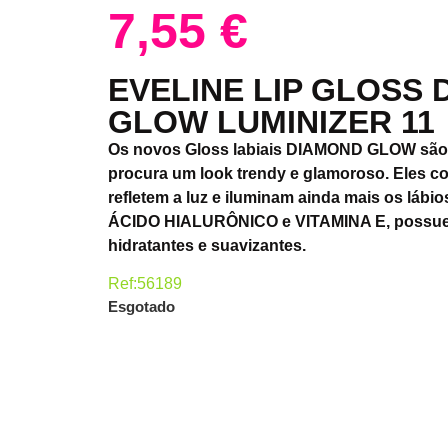
7,55
€
EVELINE LIP GLOSS
GLOW LUMINIZER 11
Os novos Gloss labiais DIAMOND GLOW são
procura um look trendy e glamoroso. Eles c
refletem a luz e iluminam ainda mais os lábi
ÁCIDO HIALURÔNICO e VITAMINA E, possuem
hidratantes e suavizantes.
Ref:56189
Esgotado