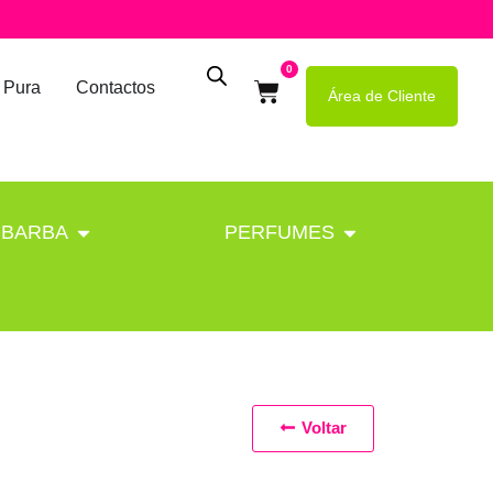
0
 Pura
Contactos
Área de Cliente
BARBA
PERFUMES
Voltar