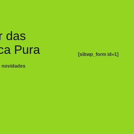
r das
ca Pura
[sibwp_form id=1]
s novidades