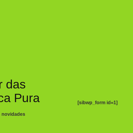
r das
ca Pura
[sibwp_form id=1]
s novidades