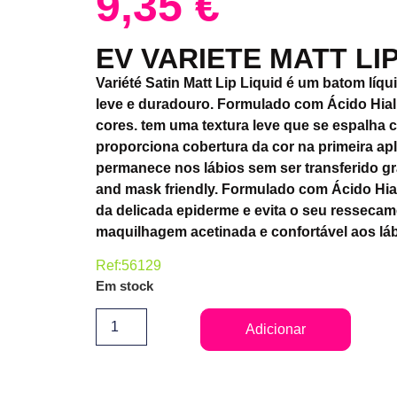
9,35
€
EV VARIETE MATT LIP
Variété Satin Matt Lip Liquid é um batom líqu
leve e duradouro. Formulado com Ácido Hial
cores. tem uma textura leve que se espalha c
proporciona cobertura da cor na primeira ap
permanece nos lábios sem ser transferido gr
and mask friendly. Formulado com Ácido Hial
da delicada epiderme e evita o seu resseca
maquilhagem acetinada e confortável aos láb
Ref:56129
Em stock
Adicionar