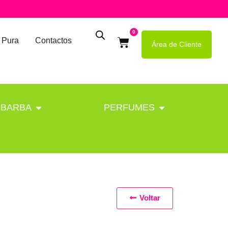
0
 Pura
Contactos
Área de Cliente
BARBA
PERFUMES
Voltar