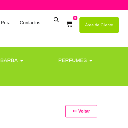
0
 Pura
Contactos
Área de Cliente
BARBA
PERFUMES
Voltar