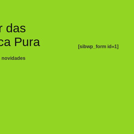
r das
ca Pura
[sibwp_form id=1]
s novidades