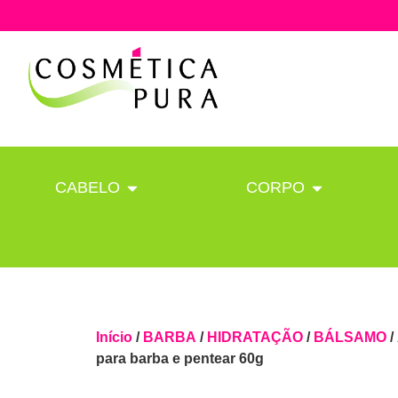
CABELO
CORPO
Início
/
BARBA
/
HIDRATAÇÃO
/
BÁLSAMO
/
para barba e pentear 60g