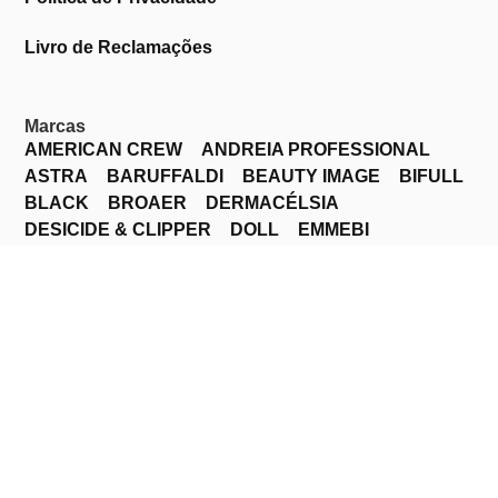
Livro de Reclamações
Marcas
AMERICAN CREW
ANDREIA PROFESSIONAL
ASTRA
BARUFFALDI
BEAUTY IMAGE
BIFULL
BLACK
BROAER
DERMACÉLSIA
DESICIDE & CLIPPER
DOLL
EMMEBI
EUDERMIN
EUROSTIL
EVELINE
FOX PROFESSIONAL
GOTA DOURADA
INOCOS
JAGUAR PROFESSIONAL
KAYPRO
LEA
LIGHT IRRIDIANCE
LOREAL PROFESSIONAL
MUNDIAL
OROFLUIDO
PRORASO
PURPLE PROFESSIONAL
REVLON PROFESSIONAL
RICKI PARODI
SABRINA
SAPHIR PERFUMES
SCHWARZKOPF PROFISSIONAL
SERENNA
SILK
SP WELLA
STEINHART
VIOLET
WAHL