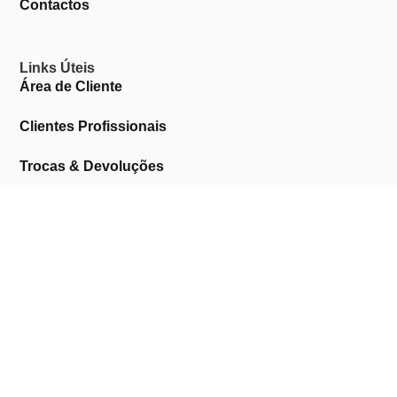
Contactos
Links Úteis
Área de Cliente
Clientes Profissionais
Trocas & Devoluções
Termos & Condições
Política de Privacidade
Livro de Reclamações
Marcas
AMERICAN CREW
ANDREIA PROFESSIONAL
ASTRA
BARUFFALDI
BEAUTY IMAGE
BIFULL